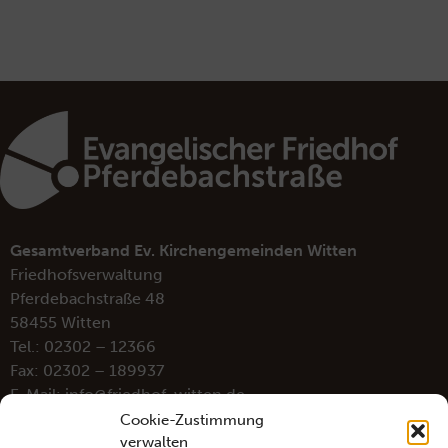
Gesamtverband Ev. Kirchengemeinden Witten
Friedhofsverwaltung
Pferdebachstraße 48
58455 Witten
Tel.: 02302 – 12366
Fax: 02302 – 189937
E-Mail:
info@friedhof-witten.de
Cookie-Zustimmung
verwalten